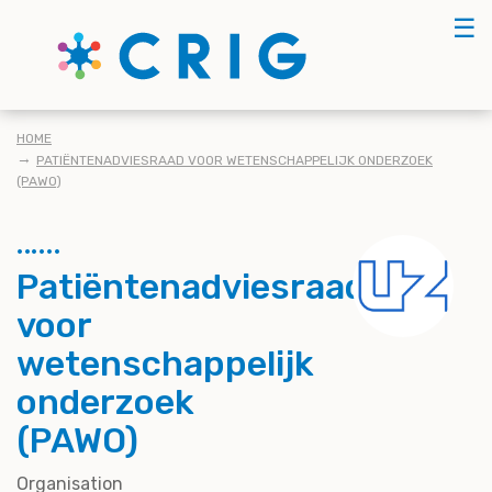
Skip
☰
to
main
content
KRUIMELPAD
HOME
PATIËNTENADVIESRAAD VOOR WETENSCHAPPELIJK ONDERZOEK
(PAWO)
Patiëntenadviesraad
voor
wetenschappelijk
onderzoek
(PAWO)
Organisation