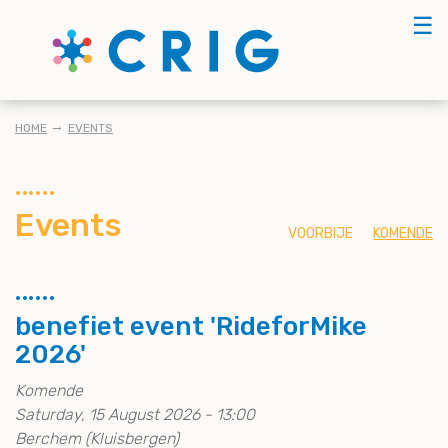
Skip
☰
to
main
content
KRUIMELPAD
HOME
EVENTS
Events
VOORBIJE
KOMENDE
benefiet event 'RideforMike
2026'
Komende
Saturday, 15 August 2026 - 13:00
Berchem (Kluisbergen)