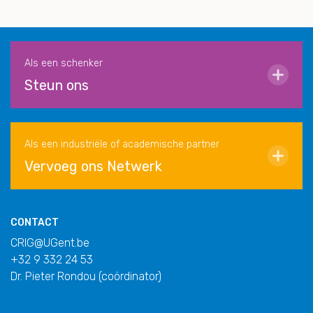
Als een schenker
Steun ons
Als een industriële of academische partner
Vervoeg ons Netwerk
CONTACT
CRIG@UGent.be
+32 9 332 24 53
Dr. Pieter Rondou (coördinator)