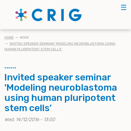
Skip
☰
to
main
content
KRUIMELPAD
HOME
NODE
INVITED SPEAKER SEMINAR 'MODELING NEUROBLASTOMA USING
HUMAN PLURIPOTENT STEM CELLS’
Invited speaker seminar
'Modeling neuroblastoma
using human pluripotent
stem cells’
Wed, 14/12/2016 - 13:00