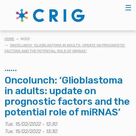
Skip
☰
to
main
content
KRUIMELPAD
HOME
NODE
ONCOLUNCH: ‘GLIOBLASTOMA IN ADULTS: UPDATE ON PROGNOSTIC
FACTORS AND THE POTENTIAL ROLE OF MIRNAS’
Oncolunch: ‘Glioblastoma
in adults: update on
prognostic factors and the
potential role of miRNAS’
Tue, 15/02/2022 - 12:30
Tue, 15/02/2022 - 13:30