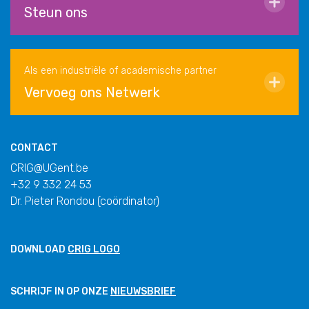
Steun ons
Als een industriële of academische partner
Vervoeg ons Netwerk
CONTACT
CRIG@UGent.be
+32 9 332 24 53
Dr. Pieter Rondou (coördinator)
DOWNLOAD
CRIG LOGO
SCHRIJF IN OP ONZE
NIEUWSBRIEF