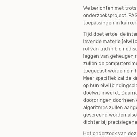
We berichten met trots
onderzoeksproject 'PAS
toepassingen in kanker
Tijd doet ertoe: de int
levende materie (eiwito
rol van tijd in biomed
leggen van geheugen r
zullen de computersim
toegepast worden om he
Meer specifiek zal de k
op hun eiwitbindingspla
doelwit inwerkt. Daarn
doordringen doorheen c
algoritmes zullen aan
gescreend worden also
dichter bij precisiege
Het onderzoek van deze