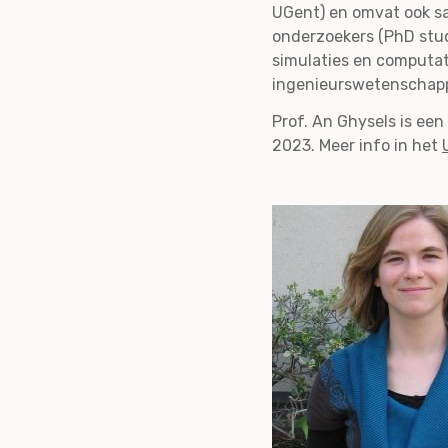
UGent) en omvat ook s
onderzoekers (PhD stud
simulaties en computati
ingenieurswetenschapp
Prof. An Ghysels is ee
2023. Meer info in het