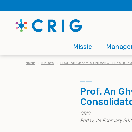
Skip
to
main
content
Main
Missie
Manage
navigation
KRUIMELPAD
HOME
NIEUWS
PROF. AN GHYSELS ONTVANGT PRESTIGIE
Prof. An Gh
Consolidat
CRIG
Friday, 24 February 202