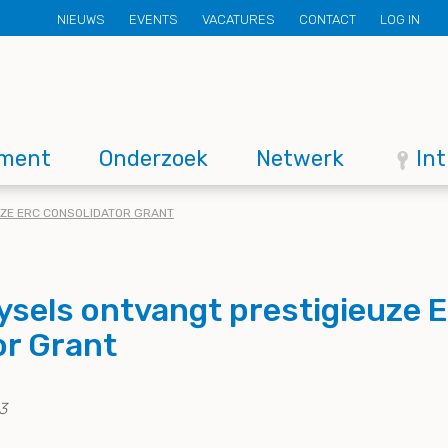
Secondary
NIEUWS
EVENTS
VACATURES
CONTACT
LOG IN
menu
ment
Onderzoek
Netwerk
In
UZE ERC CONSOLIDATOR GRANT
ysels ontvangt prestigieuze 
or Grant
3