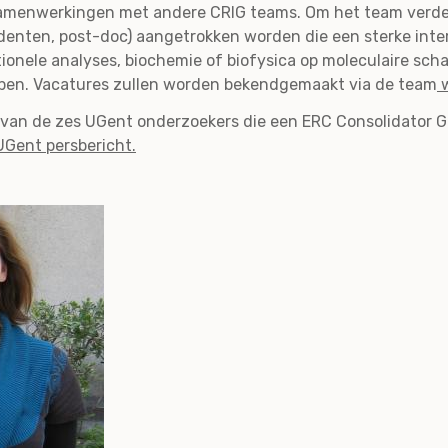
amenwerkingen met andere CRIG teams. Om het team verder 
enten, post-doc) aangetrokken worden die een sterke inte
onele analyses, biochemie of biofysica op moleculaire scha
en. Vacatures zullen worden bekendgemaakt via de team
w
n van de zes UGent onderzoekers die een ERC Consolidator 
UGent persbericht.