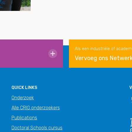
Als een industriële of academ
Vervoeg ons Netwer
QUICK LINKS
V
Onderzoek
Alle CRIG onderzoekers
Publications
Doctoral Schools cursus