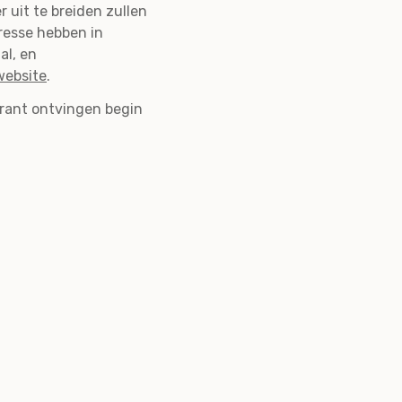
uit te breiden zullen
resse hebben in
al, en
ebsite
.
Grant ontvingen begin