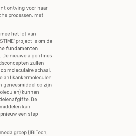
nt ontving voor haar
sche processen, met
 mee het lot van
STIME' project is om de
ische fundamenten
. De nieuwe algoritmes
jdsconcepten zullen
p moleculaire schaal.
eze antikankermoleculen
en geneesmiddel op zijn
moleculen) kunnen
delenafgifte. De
smiddelen kan
opnieuw een stap
meda groep (IBiTech,