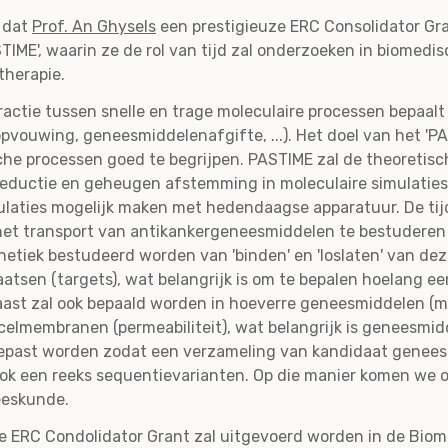
 dat
Prof. An Ghysels
een prestigieuze ERC Consolidator Gra
TIME', waarin ze de rol van tijd zal onderzoeken in biomedi
therapie.
eractie tussen snelle en trage moleculaire processen bepaalt
pvouwing, geneesmiddelenafgifte, ...). Het doel van het 'PA
ische processen goed te begrijpen. PASTIME zal de theoret
eductie en geheugen afstemming in moleculaire simulaties
ulaties mogelijk maken met hedendaagse apparatuur. De ti
t transport van antikankergeneesmiddelen te bestuderen o
inetiek bestudeerd worden van 'binden' en 'loslaten' van d
atsen (targets), wat belangrijk is om te bepalen hoelang e
aast zal ook bepaald worden in hoeverre geneesmiddelen (
elmembranen (permeabiliteit), wat belangrijk is geneesmid
gepast worden zodat een verzameling van kandidaat genee
ok een reeks sequentievarianten. Op die manier komen we 
neeskunde.
 ERC Condolidator Grant zal uitgevoerd worden in de Biom