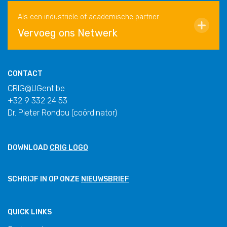
Als een industriële of academische partner
Vervoeg ons Netwerk
CONTACT
CRIG@UGent.be
+32 9 332 24 53
Dr. Pieter Rondou (coördinator)
DOWNLOAD
CRIG LOGO
SCHRIJF IN OP ONZE
NIEUWSBRIEF
QUICK LINKS