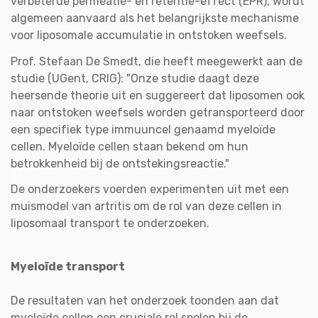
verbeterde permeatie- en retentie-effect (EPR), wordt
algemeen aanvaard als het belangrijkste mechanisme
voor liposomale accumulatie in ontstoken weefsels.
Prof. Stefaan De Smedt, die heeft meegewerkt aan de
studie (UGent, CRIG): "Onze studie daagt deze
heersende theorie uit en suggereert dat liposomen ook
naar ontstoken weefsels worden getransporteerd door
een specifiek type immuuncel genaamd myeloïde
cellen. Myeloïde cellen staan bekend om hun
betrokkenheid bij de ontstekingsreactie."
De onderzoekers voerden experimenten uit met een
muismodel van artritis om de rol van deze cellen in
liposomaal transport te onderzoeken.
Myeloïde transport
De resultaten van het onderzoek toonden aan dat
myeloïde cellen een cruciale rol spelen bij de