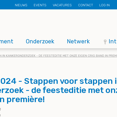
Secondary
NIEUWS
EVENTS
VACATURES
CONTACT
LOG IN
menu
ment
Onderzoek
Netwerk
In
 IN KANKERONDERZOEK - DE FEESTEDITIE MET ONZE EIGEN CRIG BAND IN PREM
2024 - Stappen voor stappen 
zoek - de feesteditie met on
n première!
0
0