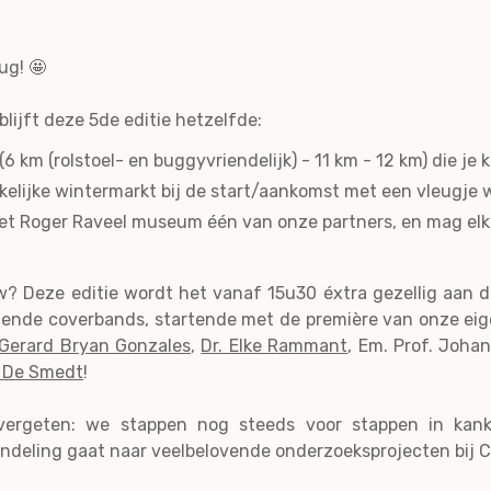
ug! 🤩
lijft deze 5de editie hetzelfde:
(6 km (rolstoel- en buggyvriendelijk) - 11 km - 12 km) die je
kelijke wintermarkt bij de start/aankomst met een vleugje
s het Roger Raveel museum één van onze partners, en mag elk
w? Deze editie wordt het vanaf 15u30 éxtra gezellig aan d
llende coverbands, startende met de première van onze e
 Gerard Bryan Gonzales
,
Dr. Elke Rammant
, Em. Prof. Joha
 De Smedt
!
 vergeten: we stappen nog steeds voor stappen in kan
deling gaat naar veelbelovende onderzoeksprojecten bij C