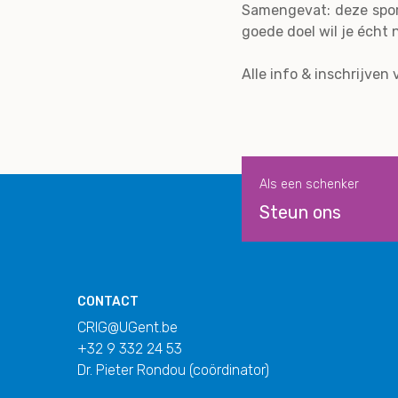
Samengevat: deze sport
goede doel wil je écht 
Alle info & inschrijven 
Als een schenker
Steun ons
CONTACT
CRIG@UGent.be
+32 9 332 24 53
Dr. Pieter Rondou (coördinator)