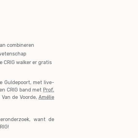
 kan combineren
 wetenschap
e CRIG walker er gratis
e Guldepoort, met live-
igen CRIG band met
Prof.
n Van de Voorde,
Amélie
keronderzoek, want de
RIG!