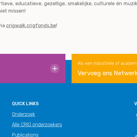
ieve, educatieve, gezellige, smakelijke, culturele én muzi
niet missen!
via
crigwalk.crigfonds.be
!
Als een industriële of academ
Vervoeg ons Netwer
QUICK LINKS
V
Onderzoek
Alle CRIG onderzoekers
Publications