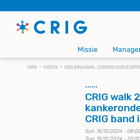
Skip
to
main
content
Main
Missie
Manage
navigation
KRUIMELPAD
HOME
EVENTS
CRIG WALK 2024 - STAPPEN VOOR STAPPEN
CRIG walk 
kankeronder
CRIG band i
Sun, 15/12/2024 - 08:0
Sun, 15/12/2024 - 20:0