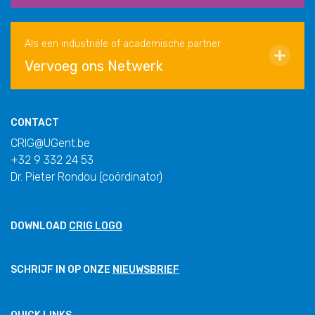
Als een industriële of academische partner
Vervoeg ons Netwerk
CONTACT
CRIG@UGent.be
+32 9 332 24 53
Dr. Pieter Rondou (coördinator)
DOWNLOAD
CRIG LOGO
SCHRIJF IN OP ONZE
NIEUWSBRIEF