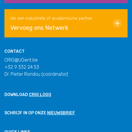
Als een industriële of academische partner
Vervoeg ons Netwerk
CONTACT
CRIG@UGent.be
+32 9 332 24 53
Dr. Pieter Rondou (coördinator)
DOWNLOAD
CRIG LOGO
SCHRIJF IN OP ONZE
NIEUWSBRIEF