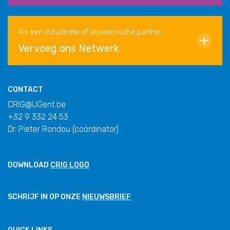
Als een industriële of academische partner
Vervoeg ons Netwerk
CONTACT
CRIG@UGent.be
+32 9 332 24 53
Dr. Pieter Rondou (coördinator)
DOWNLOAD
CRIG LOGO
SCHRIJF IN OP ONZE
NIEUWSBRIEF