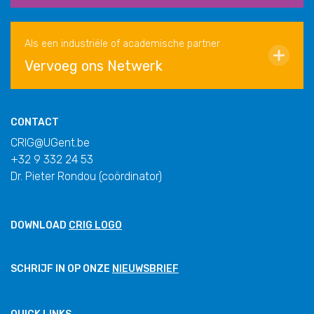
Als een industriële of academische partner
Vervoeg ons Netwerk
CONTACT
CRIG@UGent.be
+32 9 332 24 53
Dr. Pieter Rondou (coördinator)
DOWNLOAD
CRIG LOGO
SCHRIJF IN OP ONZE
NIEUWSBRIEF