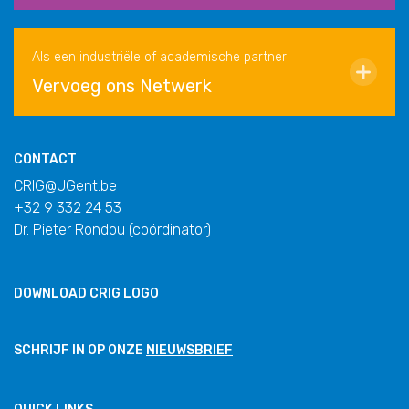
Als een industriële of academische partner
Vervoeg ons Netwerk
CONTACT
CRIG@UGent.be
+32 9 332 24 53
Dr. Pieter Rondou (coördinator)
DOWNLOAD
CRIG LOGO
SCHRIJF IN OP ONZE
NIEUWSBRIEF