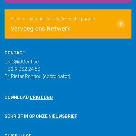
Als een industriële of academische partner
Vervoeg ons Netwerk
CONTACT
CRIG@UGent.be
+32 9 332 24 53
Dr. Pieter Rondou (coördinator)
DOWNLOAD
CRIG LOGO
SCHRIJF IN OP ONZE
NIEUWSBRIEF