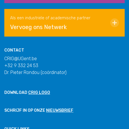
Als een industriële of academische partner
Vervoeg ons Netwerk
CONTACT
CRIG@UGent.be
+32 9 332 24 53
Dr. Pieter Rondou (coördinator)
DOWNLOAD
CRIG LOGO
SCHRIJF IN OP ONZE
NIEUWSBRIEF