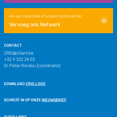
Als een industriële of academische partner
Vervoeg ons Netwerk
CONTACT
CRIG@UGent.be
+32 9 332 24 53
Dr. Pieter Rondou (coördinator)
DOWNLOAD
CRIG LOGO
SCHRIJF IN OP ONZE
NIEUWSBRIEF