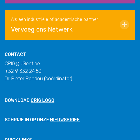
Als een industriële of academische partner
Vervoeg ons Netwerk
CONTACT
CRIG@UGent.be
+32 9 332 24 53
Dr. Pieter Rondou (coördinator)
DOWNLOAD
CRIG LOGO
SCHRIJF IN OP ONZE
NIEUWSBRIEF