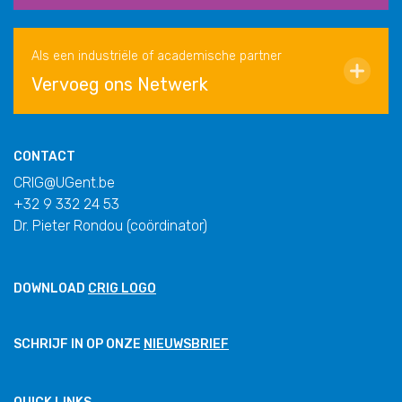
Als een industriële of academische partner
Vervoeg ons Netwerk
CONTACT
CRIG@UGent.be
+32 9 332 24 53
Dr. Pieter Rondou (coördinator)
DOWNLOAD
CRIG LOGO
SCHRIJF IN OP ONZE
NIEUWSBRIEF