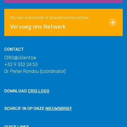
Als een industriële of academische partner
Vervoeg ons Netwerk
CONTACT
CRIG@UGent.be
+32 9 332 24 53
Dr. Pieter Rondou (coördinator)
DOWNLOAD
CRIG LOGO
SCHRIJF IN OP ONZE
NIEUWSBRIEF