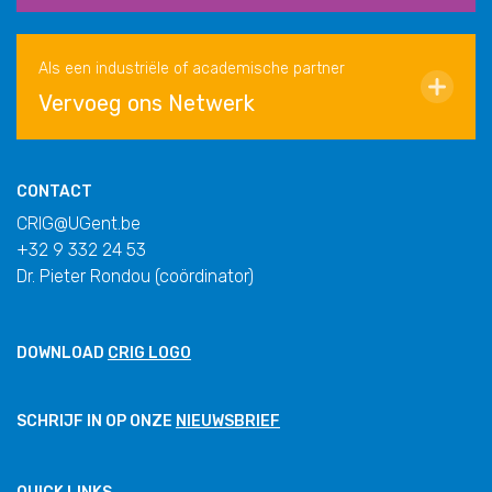
Als een industriële of academische partner
Vervoeg ons Netwerk
CONTACT
CRIG@UGent.be
+32 9 332 24 53
Dr. Pieter Rondou (coördinator)
DOWNLOAD
CRIG LOGO
SCHRIJF IN OP ONZE
NIEUWSBRIEF