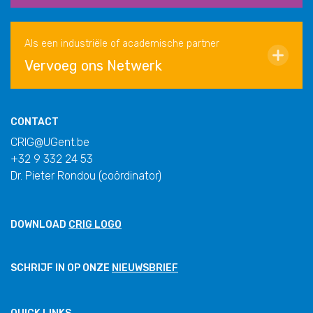
Als een industriële of academische partner
Vervoeg ons Netwerk
CONTACT
CRIG@UGent.be
+32 9 332 24 53
Dr. Pieter Rondou (coördinator)
DOWNLOAD
CRIG LOGO
SCHRIJF IN OP ONZE
NIEUWSBRIEF