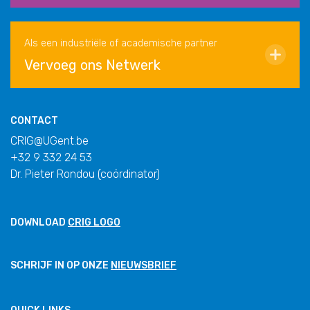
Als een industriële of academische partner
Vervoeg ons Netwerk
CONTACT
CRIG@UGent.be
+32 9 332 24 53
Dr. Pieter Rondou (coördinator)
DOWNLOAD
CRIG LOGO
SCHRIJF IN OP ONZE
NIEUWSBRIEF