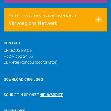
Als een industriële of academische partner
Vervoeg ons Netwerk
CONTACT
CRIG@UGent.be
+32 9 332 24 53
Dr. Pieter Rondou (coördinator)
DOWNLOAD
CRIG LOGO
SCHRIJF IN OP ONZE
NIEUWSBRIEF