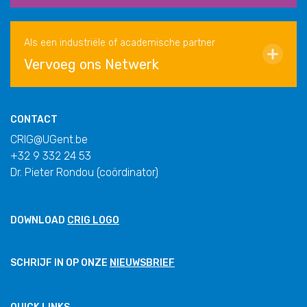
Als een industriële of academische partner
Vervoeg ons Netwerk
CONTACT
CRIG@UGent.be
+32 9 332 24 53
Dr. Pieter Rondou (coördinator)
DOWNLOAD
CRIG LOGO
SCHRIJF IN OP ONZE
NIEUWSBRIEF