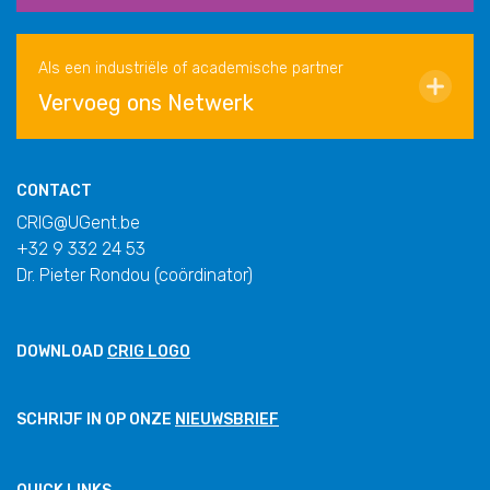
Als een industriële of academische partner
Vervoeg ons Netwerk
CONTACT
CRIG@UGent.be
+32 9 332 24 53
Dr. Pieter Rondou (coördinator)
DOWNLOAD
CRIG LOGO
SCHRIJF IN OP ONZE
NIEUWSBRIEF