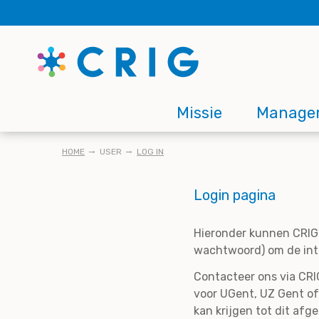
Skip
to
main
content
Main
Missie
Manage
navigation
KRUIMELPAD
HOME
USER
LOG IN
Login pagina
Hieronder kunnen CRIG 
wachtwoord) om de inte
Contacteer ons via CRIG
voor UGent, UZ Gent of
kan krijgen tot dit afg