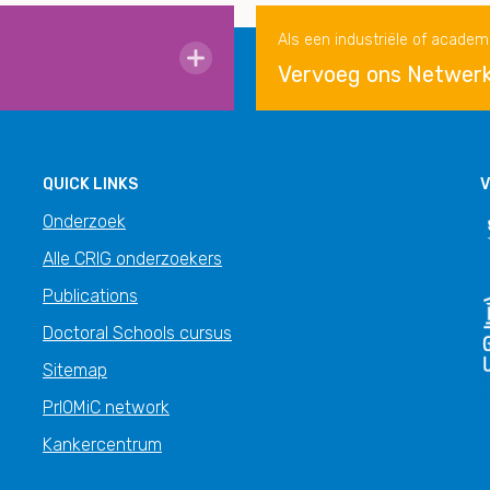
Als een industriële of academ
Vervoeg ons Netwer
QUICK LINKS
V
Onderzoek
Alle CRIG onderzoekers
Publications
Doctoral Schools cursus
Sitemap
PrIOMiC network
Kankercentrum