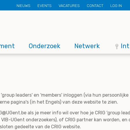
Secondary
NIEUWS
EVENTS
VACATURES
CONTACT
LOG IN
menu
ment
Onderzoek
Netwerk
In
'group leaders' en 'members' inloggen (via hun persoonlijk
rne pagina's (in het Engels) van deze website te zien.
@UGent.be als je meer info wil over hoe je CRIG 'group lead
 VIB-UGent onderzoekers), of CRIG partner kan worden, en 
esloten gedeelte van de CRIG website.