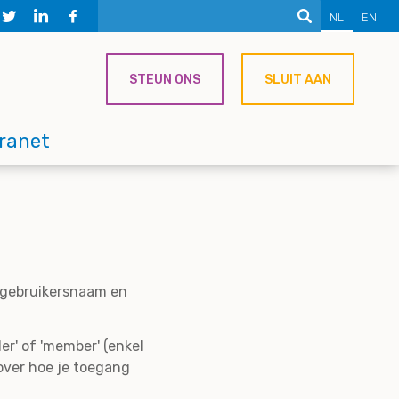
NL
EN
STEUN ONS
SLUIT AAN
tranet
e gebruikersnaam en
er' of 'member' (enkel
over hoe je toegang