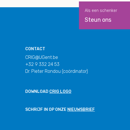
Als een schenker
Steun ons
CONTACT
CRIG@UGent.be
+32 9 332 24 53
Dr. Pieter Rondou (coördinator)
DOWNLOAD
CRIG LOGO
SCHRIJF IN OP ONZE
NIEUWSBRIEF