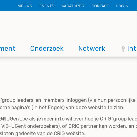
Secondary
NIEUWS
EVENTS
VACATURES
CONTACT
LOG IN
menu
ment
Onderzoek
Netwerk
In
'group leaders' en 'members' inloggen (via hun persoonlijk
rne pagina's (in het Engels) van deze website te zien.
@UGent.be als je meer info wil over hoe je CRIG 'group lead
 VIB-UGent onderzoekers), of CRIG partner kan worden, en 
esloten gedeelte van de CRIG website.