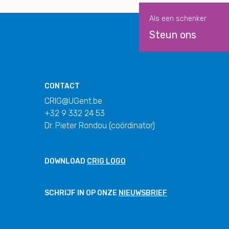
Als een schenker
Steun ons
CONTACT
CRIG@UGent.be
+32 9 332 24 53
Dr. Pieter Rondou (coördinator)
DOWNLOAD
CRIG LOGO
SCHRIJF IN OP ONZE
NIEUWSBRIEF