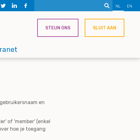
NL
EN
STEUN ONS
SLUIT AAN
tranet
e gebruikersnaam en
er' of 'member' (enkel
over hoe je toegang