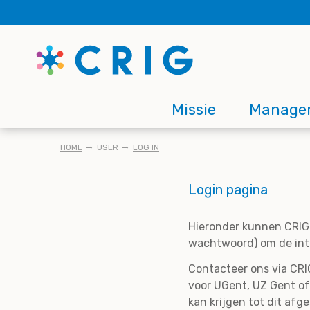
Skip
to
main
content
Main
Missie
Manage
navigation
KRUIMELPAD
HOME
USER
LOG IN
Login pagina
Hieronder kunnen CRIG 
wachtwoord) om de inte
Contacteer ons via CRIG
voor UGent, UZ Gent of
kan krijgen tot dit afg