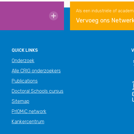
Als een industriële of academ
Vervoeg ons Netwer
QUICK LINKS
V
Onderzoek
Alle CRIG onderzoekers
Publications
Doctoral Schools cursus
Sitemap
PrIOMiC network
Kankercentrum