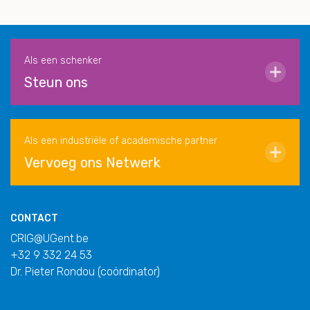
Als een schenker
Steun ons
Als een industriële of academische partner
Vervoeg ons Netwerk
CONTACT
CRIG@UGent.be
+32 9 332 24 53
Dr. Pieter Rondou (coördinator)