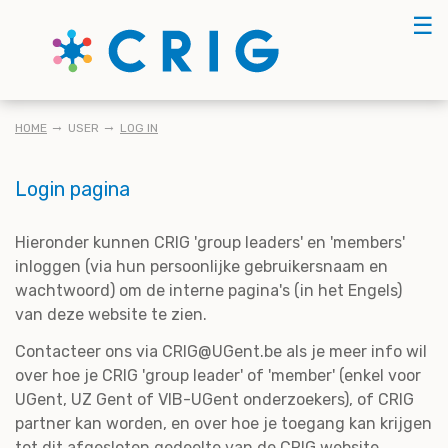
Skip
☰
to
main
content
KRUIMELPAD
HOME
USER
LOG IN
Login pagina
Hieronder kunnen CRIG 'group leaders' en 'members'
inloggen (via hun persoonlijke gebruikersnaam en
wachtwoord) om de interne pagina's (in het Engels)
van deze website te zien.
Contacteer ons via CRIG@UGent.be als je meer info wil
over hoe je CRIG 'group leader' of 'member' (enkel voor
UGent, UZ Gent of VIB-UGent onderzoekers), of CRIG
partner kan worden, en over hoe je toegang kan krijgen
tot dit afgesloten gedeelte van de CRIG website.