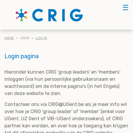
Skip
☰
to
main
content
KRUIMELPAD
HOME
USER
LOG IN
Login pagina
Hieronder kunnen CRIG 'group leaders' en 'members'
inloggen (via hun persoonlijke gebruikersnaam en
wachtwoord) om de interne pagina's (in het Engels)
van deze website te zien.
Contacteer ons via CRIG@UGent.be als je meer info wil
over hoe je CRIG 'group leader' of 'member' (enkel voor
UGent, UZ Gent of VIB-UGent onderzoekers), of CRIG
partner kan worden, en over hoe je toegang kan krijgen
tot dit afgesloten gedeelte van de CRIG website.