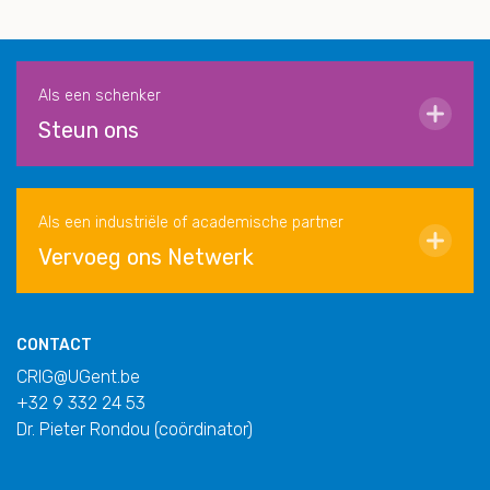
Als een schenker
Steun ons
Als een industriële of academische partner
Vervoeg ons Netwerk
CONTACT
CRIG@UGent.be
+32 9 332 24 53
Dr. Pieter Rondou (coördinator)