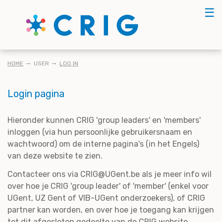
Skip
☰
to
main
content
KRUIMELPAD
HOME
USER
LOG IN
Login pagina
Hieronder kunnen CRIG 'group leaders' en 'members'
inloggen (via hun persoonlijke gebruikersnaam en
wachtwoord) om de interne pagina's (in het Engels)
van deze website te zien.
Contacteer ons via CRIG@UGent.be als je meer info wil
over hoe je CRIG 'group leader' of 'member' (enkel voor
UGent, UZ Gent of VIB-UGent onderzoekers), of CRIG
partner kan worden, en over hoe je toegang kan krijgen
tot dit afgesloten gedeelte van de CRIG website.