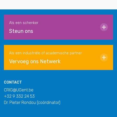
Als een schenker
Steun ons
Als een industriële of academische partner
Vervoeg ons Netwerk
CONTACT
CRIG@UGent.be
+32 9 332 24 53
Dr. Pieter Rondou (coördinator)