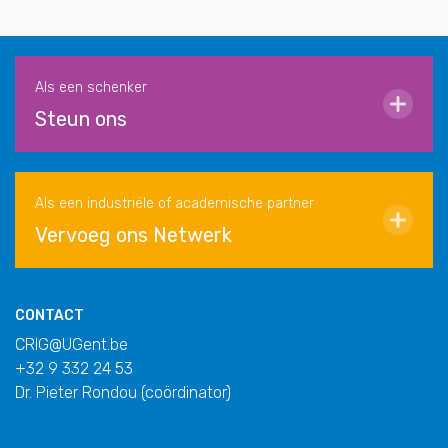
Als een schenker
Steun ons
Als een industriële of academische partner
Vervoeg ons Netwerk
CONTACT
CRIG@UGent.be
+32 9 332 24 53
Dr. Pieter Rondou (coördinator)