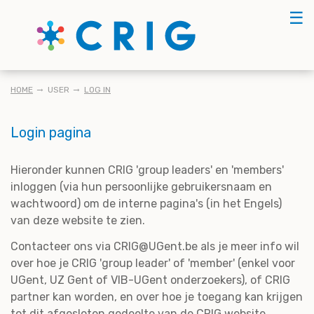
Skip
☰
to
main
content
KRUIMELPAD
HOME
USER
LOG IN
Login pagina
Hieronder kunnen CRIG 'group leaders' en 'members'
inloggen (via hun persoonlijke gebruikersnaam en
wachtwoord) om de interne pagina's (in het Engels)
van deze website te zien.
Contacteer ons via CRIG@UGent.be als je meer info wil
over hoe je CRIG 'group leader' of 'member' (enkel voor
UGent, UZ Gent of VIB-UGent onderzoekers), of CRIG
partner kan worden, en over hoe je toegang kan krijgen
tot dit afgesloten gedeelte van de CRIG website.