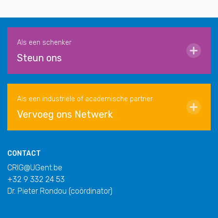
Als een schenker
Steun ons
Als een industriële of academische partner
Vervoeg ons Netwerk
CONTACT
CRIG@UGent.be
+32 9 332 24 53
Dr. Pieter Rondou (coördinator)