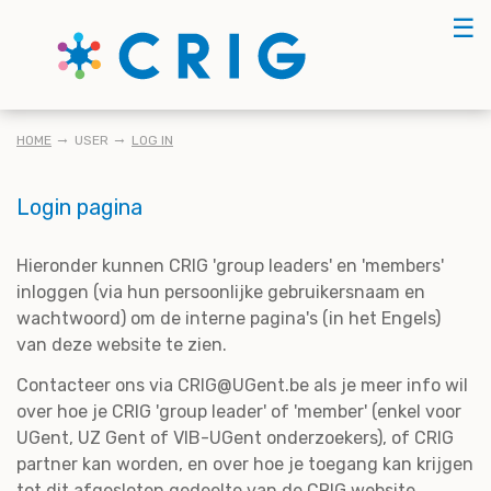
Skip
☰
to
main
content
KRUIMELPAD
HOME
USER
LOG IN
Login pagina
Hieronder kunnen CRIG 'group leaders' en 'members'
inloggen (via hun persoonlijke gebruikersnaam en
wachtwoord) om de interne pagina's (in het Engels)
van deze website te zien.
Contacteer ons via CRIG@UGent.be als je meer info wil
over hoe je CRIG 'group leader' of 'member' (enkel voor
UGent, UZ Gent of VIB-UGent onderzoekers), of CRIG
partner kan worden, en over hoe je toegang kan krijgen
tot dit afgesloten gedeelte van de CRIG website.