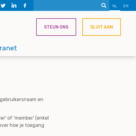
NL
EN
STEUN ONS
SLUIT AAN
tranet
e gebruikersnaam en
er' of 'member' (enkel
over hoe je toegang