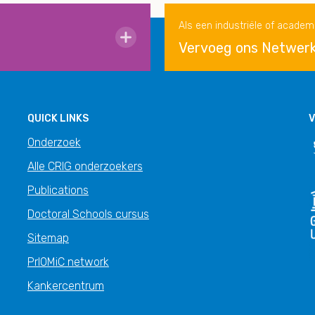
Als een industriële of academ
Vervoeg ons Netwer
QUICK LINKS
V
Onderzoek
Alle CRIG onderzoekers
Publications
Doctoral Schools cursus
Sitemap
PrIOMiC network
Kankercentrum