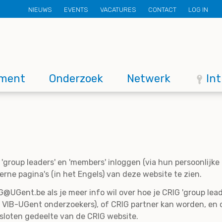
Secondary
NIEUWS
EVENTS
VACATURES
CONTACT
LOG IN
menu
ment
Onderzoek
Netwerk
In
'group leaders' en 'members' inloggen (via hun persoonlijk
rne pagina's (in het Engels) van deze website te zien.
@UGent.be als je meer info wil over hoe je CRIG 'group lead
 VIB-UGent onderzoekers), of CRIG partner kan worden, en 
esloten gedeelte van de CRIG website.