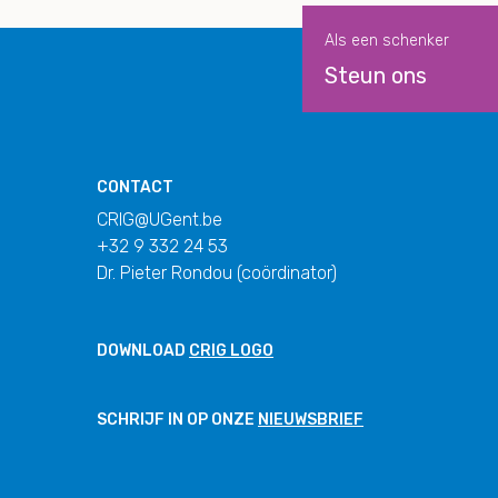
Als een schenker
Steun ons
CONTACT
CRIG@UGent.be
+32 9 332 24 53
Dr. Pieter Rondou (coördinator)
DOWNLOAD
CRIG LOGO
SCHRIJF IN OP ONZE
NIEUWSBRIEF