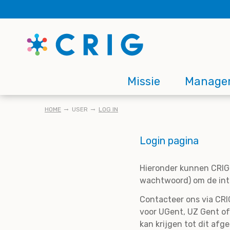
Skip
to
main
content
Main
Missie
Manage
navigation
KRUIMELPAD
HOME
USER
LOG IN
Login pagina
Hieronder kunnen CRIG 
wachtwoord) om de inte
Contacteer ons via CRIG
voor UGent, UZ Gent of
kan krijgen tot dit afg