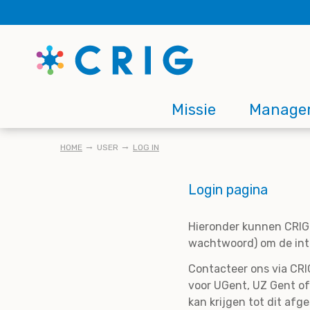
Skip
to
main
content
Main
Missie
Manage
navigation
KRUIMELPAD
HOME
USER
LOG IN
Login pagina
Hieronder kunnen CRIG 
wachtwoord) om de inte
Contacteer ons via CRIG
voor UGent, UZ Gent of
kan krijgen tot dit afg