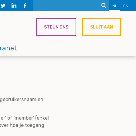
NL
EN
STEUN ONS
SLUIT AAN
tranet
e gebruikersnaam en
er' of 'member' (enkel
over hoe je toegang