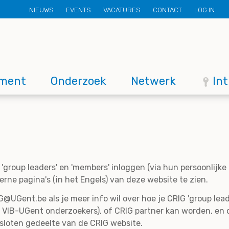
Secondary
NIEUWS
EVENTS
VACATURES
CONTACT
LOG IN
menu
ment
Onderzoek
Netwerk
In
'group leaders' en 'members' inloggen (via hun persoonlijk
rne pagina's (in het Engels) van deze website te zien.
@UGent.be als je meer info wil over hoe je CRIG 'group lead
 VIB-UGent onderzoekers), of CRIG partner kan worden, en 
esloten gedeelte van de CRIG website.