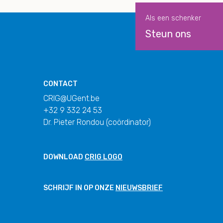
Als een schenker
Steun ons
CONTACT
CRIG@UGent.be
+32 9 332 24 53
Dr. Pieter Rondou (coördinator)
DOWNLOAD
CRIG LOGO
SCHRIJF IN OP ONZE
NIEUWSBRIEF