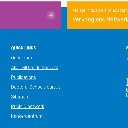
Als een industriële of academ
Vervoeg ons Netwer
QUICK LINKS
V
Onderzoek
Alle CRIG onderzoekers
Publications
Doctoral Schools cursus
Sitemap
PrIOMiC network
Kankercentrum