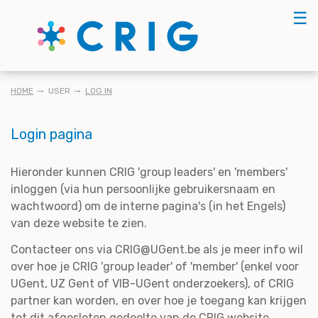
Skip
☰
to
main
content
KRUIMELPAD
HOME
USER
LOG IN
Login pagina
Hieronder kunnen CRIG 'group leaders' en 'members'
inloggen (via hun persoonlijke gebruikersnaam en
wachtwoord) om de interne pagina's (in het Engels)
van deze website te zien.
Contacteer ons via CRIG@UGent.be als je meer info wil
over hoe je CRIG 'group leader' of 'member' (enkel voor
UGent, UZ Gent of VIB-UGent onderzoekers), of CRIG
partner kan worden, en over hoe je toegang kan krijgen
tot dit afgesloten gedeelte van de CRIG website.