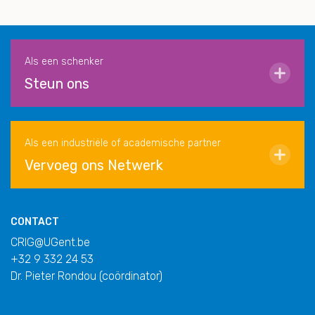
Als een schenker
Steun ons
Als een industriële of academische partner
Vervoeg ons Netwerk
CONTACT
CRIG@UGent.be
+32 9 332 24 53
Dr. Pieter Rondou (coördinator)