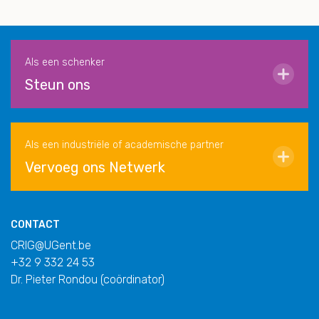
Als een schenker
Steun ons
Als een industriële of academische partner
Vervoeg ons Netwerk
CONTACT
CRIG@UGent.be
+32 9 332 24 53
Dr. Pieter Rondou (coördinator)