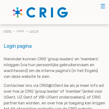
Skip
☰
to
main
content
KRUIMELPAD
HOME
USER
LOG IN
Login pagina
Hieronder kunnen CRIG 'group leaders' en 'members'
inloggen (via hun persoonlijke gebruikersnaam en
wachtwoord) om de interne pagina's (in het Engels)
van deze website te zien.
Contacteer ons via CRIG@UGent.be als je meer info wil
over hoe je CRIG 'group leader' of 'member' (enkel voor
UGent, UZ Gent of VIB-UGent onderzoekers), of CRIG
partner kan worden, en over hoe je toegang kan krijgen
tot dit afgesloten gedeelte van de CRIG website.