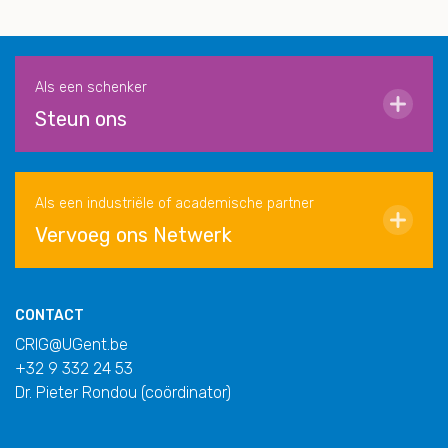
Als een schenker
Steun ons
Als een industriële of academische partner
Vervoeg ons Netwerk
CONTACT
CRIG@UGent.be
+32 9 332 24 53
Dr. Pieter Rondou (coördinator)