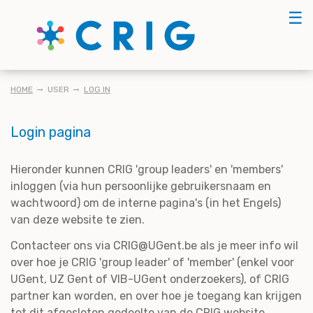
Skip
☰
to
main
content
KRUIMELPAD
HOME
USER
LOG IN
Login pagina
Hieronder kunnen CRIG 'group leaders' en 'members'
inloggen (via hun persoonlijke gebruikersnaam en
wachtwoord) om de interne pagina's (in het Engels)
van deze website te zien.
Contacteer ons via CRIG@UGent.be als je meer info wil
over hoe je CRIG 'group leader' of 'member' (enkel voor
UGent, UZ Gent of VIB-UGent onderzoekers), of CRIG
partner kan worden, en over hoe je toegang kan krijgen
tot dit afgesloten gedeelte van de CRIG website.