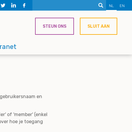
NL
EN
STEUN ONS
SLUIT AAN
tranet
e gebruikersnaam en
er' of 'member' (enkel
over hoe je toegang