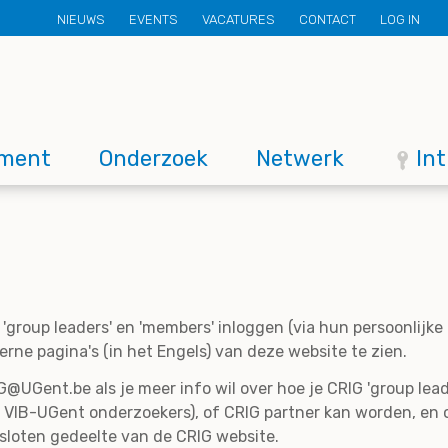
Secondary
NIEUWS
EVENTS
VACATURES
CONTACT
LOG IN
menu
ment
Onderzoek
Netwerk
In
'group leaders' en 'members' inloggen (via hun persoonlijk
rne pagina's (in het Engels) van deze website te zien.
@UGent.be als je meer info wil over hoe je CRIG 'group lead
 VIB-UGent onderzoekers), of CRIG partner kan worden, en 
esloten gedeelte van de CRIG website.