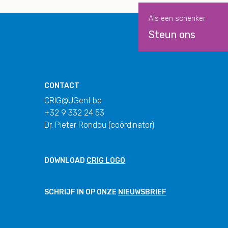
Als een schenker
Steun ons
CONTACT
CRIG@UGent.be
+32 9 332 24 53
Dr. Pieter Rondou (coördinator)
DOWNLOAD
CRIG LOGO
SCHRIJF IN OP ONZE
NIEUWSBRIEF