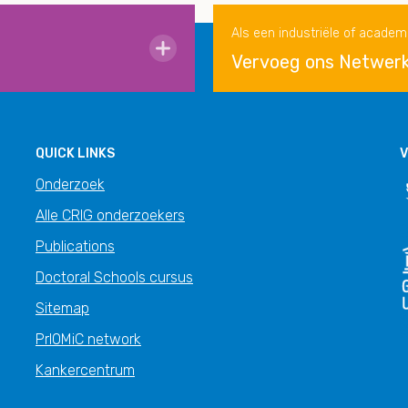
Als een industriële of academ
Vervoeg ons Netwer
QUICK LINKS
V
Onderzoek
Alle CRIG onderzoekers
Publications
Doctoral Schools cursus
Sitemap
PrIOMiC network
Kankercentrum