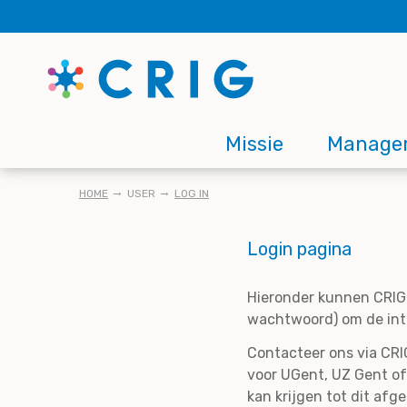
Skip
to
main
content
Main
Missie
Manage
navigation
KRUIMELPAD
HOME
USER
LOG IN
Login pagina
Hieronder kunnen CRIG 
wachtwoord) om de inte
Contacteer ons via CRIG
voor UGent, UZ Gent of
kan krijgen tot dit afg