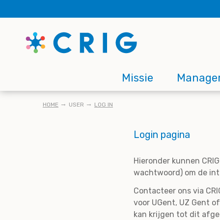
Skip
to
main
content
Main
Missie
Manage
navigation
KRUIMELPAD
HOME
USER
LOG IN
Login pagina
Hieronder kunnen CRIG 
wachtwoord) om de inte
Contacteer ons via CRIG
voor UGent, UZ Gent of
kan krijgen tot dit afg