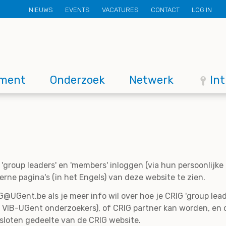
Secondary
NIEUWS
EVENTS
VACATURES
CONTACT
LOG IN
menu
ment
Onderzoek
Netwerk
In
'group leaders' en 'members' inloggen (via hun persoonlijk
rne pagina's (in het Engels) van deze website te zien.
@UGent.be als je meer info wil over hoe je CRIG 'group lead
 VIB-UGent onderzoekers), of CRIG partner kan worden, en 
esloten gedeelte van de CRIG website.