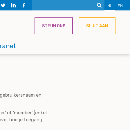
NL
EN
STEUN ONS
SLUIT AAN
tranet
e gebruikersnaam en
er' of 'member' (enkel
over hoe je toegang