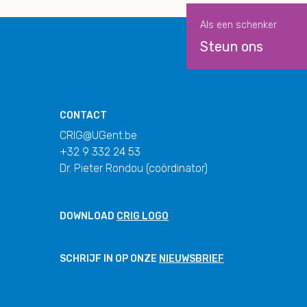
Als een schenker
Steun ons
CONTACT
CRIG@UGent.be
+32 9 332 24 53
Dr. Pieter Rondou (coördinator)
DOWNLOAD
CRIG LOGO
SCHRIJF IN OP ONZE
NIEUWSBRIEF