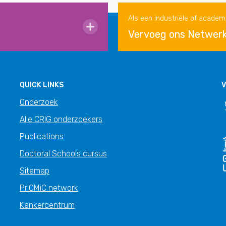
Als een industriële of academ
Vervoeg ons Netwer
QUICK LINKS
V
Onderzoek
Alle CRIG onderzoekers
Publications
Doctoral Schools cursus
Sitemap
PrIOMiC network
Kankercentrum