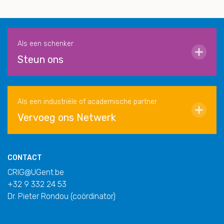
Als een schenker
Steun ons
Als een industriële of academische partner
Vervoeg ons Netwerk
CONTACT
CRIG@UGent.be
+32 9 332 24 53
Dr. Pieter Rondou (coördinator)