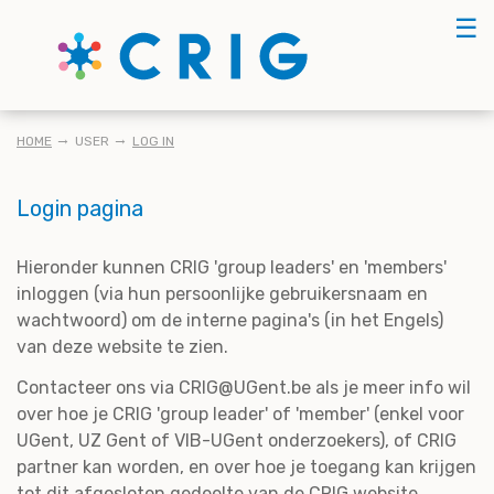
Skip
☰
to
main
content
KRUIMELPAD
HOME
USER
LOG IN
Login pagina
Hieronder kunnen CRIG 'group leaders' en 'members'
inloggen (via hun persoonlijke gebruikersnaam en
wachtwoord) om de interne pagina's (in het Engels)
van deze website te zien.
Contacteer ons via CRIG@UGent.be als je meer info wil
over hoe je CRIG 'group leader' of 'member' (enkel voor
UGent, UZ Gent of VIB-UGent onderzoekers), of CRIG
partner kan worden, en over hoe je toegang kan krijgen
tot dit afgesloten gedeelte van de CRIG website.