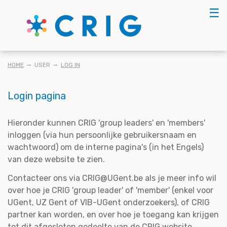
Skip
☰
to
main
content
KRUIMELPAD
HOME
USER
LOG IN
Login pagina
Hieronder kunnen CRIG 'group leaders' en 'members'
inloggen (via hun persoonlijke gebruikersnaam en
wachtwoord) om de interne pagina's (in het Engels)
van deze website te zien.
Contacteer ons via CRIG@UGent.be als je meer info wil
over hoe je CRIG 'group leader' of 'member' (enkel voor
UGent, UZ Gent of VIB-UGent onderzoekers), of CRIG
partner kan worden, en over hoe je toegang kan krijgen
tot dit afgesloten gedeelte van de CRIG website.