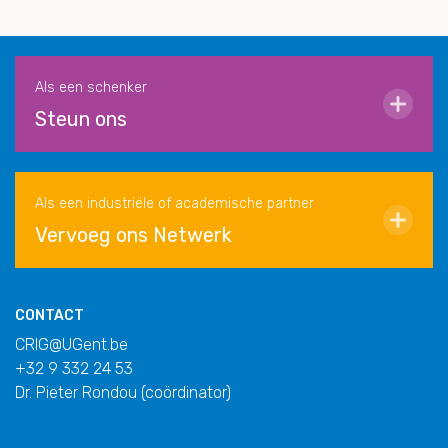
Als een schenker
Steun ons
Als een industriële of academische partner
Vervoeg ons Netwerk
CONTACT
CRIG@UGent.be
+32 9 332 24 53
Dr. Pieter Rondou (coördinator)