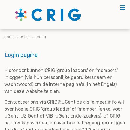
Skip
☰
to
main
content
KRUIMELPAD
HOME
USER
LOG IN
Login pagina
Hieronder kunnen CRIG 'group leaders' en 'members'
inloggen (via hun persoonlijke gebruikersnaam en
wachtwoord) om de interne pagina's (in het Engels)
van deze website te zien.
Contacteer ons via CRIG@UGent.be als je meer info wil
over hoe je CRIG 'group leader' of 'member' (enkel voor
UGent, UZ Gent of VIB-UGent onderzoekers), of CRIG
partner kan worden, en over hoe je toegang kan krijgen
tot dit afgesloten gedeelte van de CRIG website.