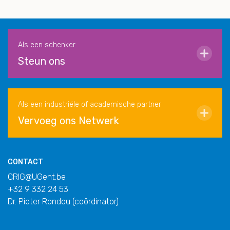
Als een schenker
Steun ons
Als een industriële of academische partner
Vervoeg ons Netwerk
CONTACT
CRIG@UGent.be
+32 9 332 24 53
Dr. Pieter Rondou (coördinator)