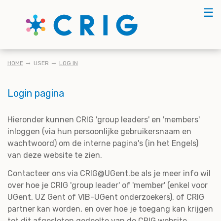
Skip
☰
to
main
content
KRUIMELPAD
HOME
USER
LOG IN
Login pagina
Hieronder kunnen CRIG 'group leaders' en 'members'
inloggen (via hun persoonlijke gebruikersnaam en
wachtwoord) om de interne pagina's (in het Engels)
van deze website te zien.
Contacteer ons via CRIG@UGent.be als je meer info wil
over hoe je CRIG 'group leader' of 'member' (enkel voor
UGent, UZ Gent of VIB-UGent onderzoekers), of CRIG
partner kan worden, en over hoe je toegang kan krijgen
tot dit afgesloten gedeelte van de CRIG website.