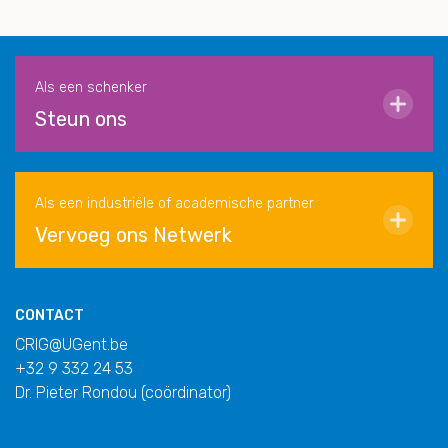
Als een schenker
Steun ons
Als een industriële of academische partner
Vervoeg ons Netwerk
CONTACT
CRIG@UGent.be
+32 9 332 24 53
Dr. Pieter Rondou (coördinator)