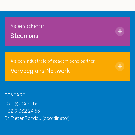
Als een schenker
Steun ons
Als een industriële of academische partner
Vervoeg ons Netwerk
CONTACT
CRIG@UGent.be
+32 9 332 24 53
Dr. Pieter Rondou (coördinator)