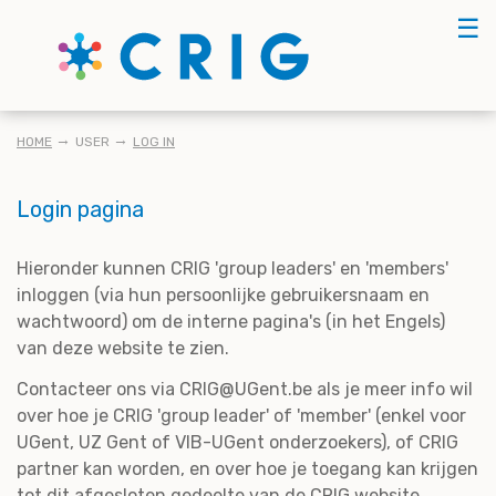
Skip
☰
to
main
content
KRUIMELPAD
HOME
USER
LOG IN
Login pagina
Hieronder kunnen CRIG 'group leaders' en 'members'
inloggen (via hun persoonlijke gebruikersnaam en
wachtwoord) om de interne pagina's (in het Engels)
van deze website te zien.
Contacteer ons via CRIG@UGent.be als je meer info wil
over hoe je CRIG 'group leader' of 'member' (enkel voor
UGent, UZ Gent of VIB-UGent onderzoekers), of CRIG
partner kan worden, en over hoe je toegang kan krijgen
tot dit afgesloten gedeelte van de CRIG website.