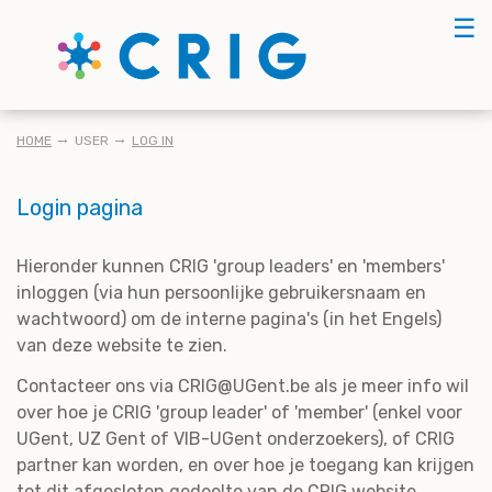
Skip
☰
to
main
content
KRUIMELPAD
HOME
USER
LOG IN
Login pagina
Hieronder kunnen CRIG 'group leaders' en 'members'
inloggen (via hun persoonlijke gebruikersnaam en
wachtwoord) om de interne pagina's (in het Engels)
van deze website te zien.
Contacteer ons via CRIG@UGent.be als je meer info wil
over hoe je CRIG 'group leader' of 'member' (enkel voor
UGent, UZ Gent of VIB-UGent onderzoekers), of CRIG
partner kan worden, en over hoe je toegang kan krijgen
tot dit afgesloten gedeelte van de CRIG website.