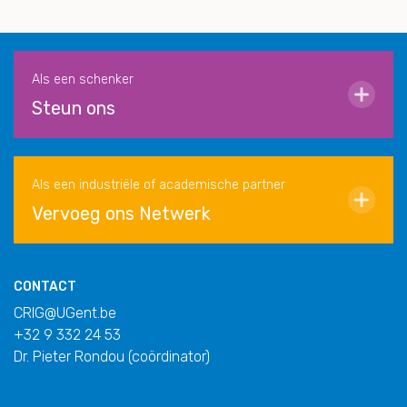
Als een schenker
Steun ons
Als een industriële of academische partner
Vervoeg ons Netwerk
CONTACT
CRIG@UGent.be
+32 9 332 24 53
Dr. Pieter Rondou (coördinator)