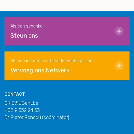
Als een schenker
Steun ons
Als een industriële of academische partner
Vervoeg ons Netwerk
CONTACT
CRIG@UGent.be
+32 9 332 24 53
Dr. Pieter Rondou (coördinator)