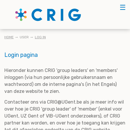
Skip
☰
to
main
content
KRUIMELPAD
HOME
USER
LOG IN
Login pagina
Hieronder kunnen CRIG 'group leaders' en 'members'
inloggen (via hun persoonlijke gebruikersnaam en
wachtwoord) om de interne pagina's (in het Engels)
van deze website te zien.
Contacteer ons via CRIG@UGent.be als je meer info wil
over hoe je CRIG 'group leader' of 'member' (enkel voor
UGent, UZ Gent of VIB-UGent onderzoekers), of CRIG
partner kan worden, en over hoe je toegang kan krijgen
tot dit afgesloten gedeelte van de CRIG website.